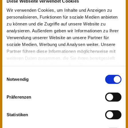
Diese Webseite verwendet Cookies
Wir verwenden Cookies, um Inhalte und Anzeigen zu
personalisieren, Funktionen für soziale Medien anbieten
zu können und die Zugriffe auf unsere Website zu
analysieren. Außerdem geben wir Informationen zu Ihrer
Verwendung unserer Website an unsere Partner für
Schreibe einen Kommentar
soziale Medien, Werbung und Analysen weiter. Unsere
Partner führen diese Informationen möglicherweise mit
weiteren Daten zusammen, die Sie ihnen bereitgestellt
Deine E-Mail-Adresse wird nicht veröffentlicht.
haben oder die sie im Rahmen Ihrer Nutzung der Dienste
Erforderliche Felder sind mit
*
markiert
gesammelt haben.
Einwilligungsauswahl
Kommentar
*
Notwendig
Präferenzen
Statistiken