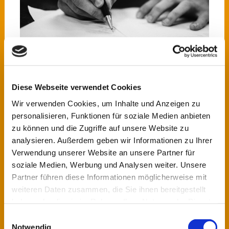
Diese Webseite verwendet Cookies
Wir verwenden Cookies, um Inhalte und Anzeigen zu
personalisieren, Funktionen für soziale Medien anbieten
Translations into German, English,
zu können und die Zugriffe auf unsere Website zu
Spanish
analysieren. Außerdem geben wir Informationen zu Ihrer
Verwendung unserer Website an unsere Partner für
Certified translations, interpreting, specialized and
soziale Medien, Werbung und Analysen weiter. Unsere
express translations
Partner führen diese Informationen möglicherweise mit
Weiterlesen
weiteren Daten zusammen, die Sie ihnen bereitgestellt
haben oder die sie im Rahmen Ihrer Nutzung der Dienste
gesammelt haben.
Einwilligungsauswahl
Notwendig