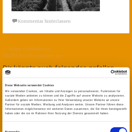
Kommentar hinterlassen
Beitragsnavigation
←
adam-vradenburg-
TK5I5L5JGxY-unsplash_sw
Dir könnte auch folgendes gefallen
Diese Webseite verwendet Cookies
Übersetzungen ins Deutsche,
Wir verwenden Cookies, um Inhalte und Anzeigen zu personalisieren, Funktionen für
soziale Medien anbieten zu können und die Zugriffe auf unsere Website zu analysieren.
Spanische und Englische
Außerdem geben wir Informationen zu Ihrer Verwendung unserer Website an unsere
Partner für soziale Medien, Werbung und Analysen weiter. Unsere Partner führen diese
Informationen möglicherweise mit weiteren Daten zusammen, die Sie ihnen bereitgestellt
21. Oktober 2020
admin
0
haben oder die sie im Rahmen Ihrer Nutzung der Dienste gesammelt haben.
Kommentare
Einwilligungsauswahl
Notwendig