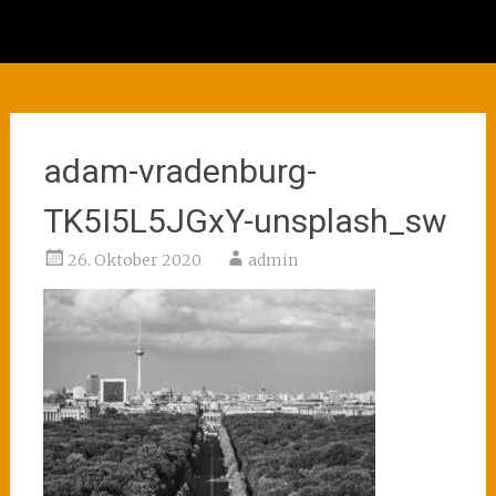
adam-vradenburg-
TK5I5L5JGxY-unsplash_sw
26. Oktober 2020
admin